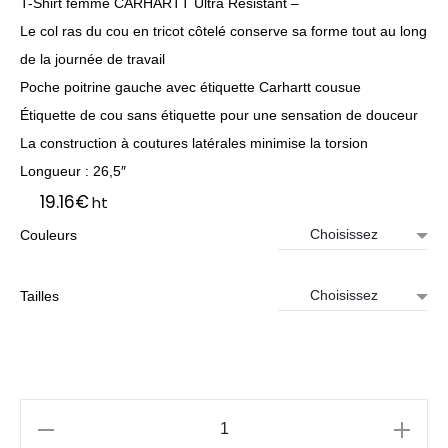
T-Shirt femme CARHARTT Ultra Résistant –
Le col ras du cou en tricot côtelé conserve sa forme tout au long
de la journée de travail
Poche poitrine gauche avec étiquette Carhartt cousue
Étiquette de cou sans étiquette pour une sensation de douceur
La construction à coutures latérales minimise la torsion
Longueur : 26,5″
19.16
€
ht
Couleurs
Tailles
quantité