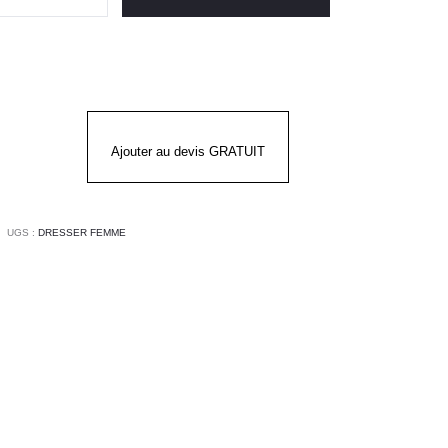
t
mme
odligh
sser
Ajouter au devis GRATUIT
UGS :
DRESSER FEMME