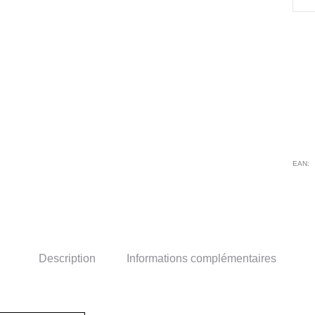
de
T
Shir
fe
Flo
Dre
EAN:
Description
Informations complémentaires