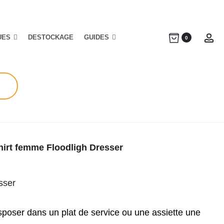
UES
DESTOCKAGE
GUIDES
Ac
0
hirt femme Floodligh Dresser
sser
isposer dans un plat de service ou une assiette une