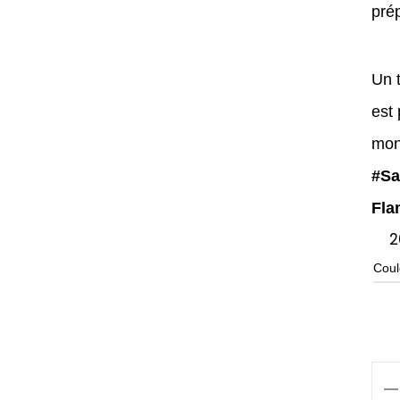
pré
Un t
est 
mon
#Sa
Fla
2
Coul
qua