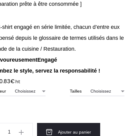
paration prête à être consommée ]
-shirt engagé en série limitée, chacun d’entre eux
pensé depuis le glossaire de termes utilisés dans le
de de la cuisine / Restauration.
voureusementEngagé
mbez le style, servez la responsabilité !
0.83
€
ht
eur
Tailles
ntité
Ajouter au panier