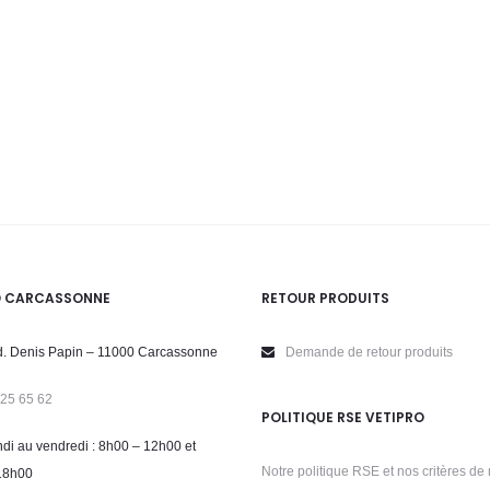
O CARCASSONNE
RETOUR PRODUITS
. Denis Papin – 11000 Carcassonne
Demande de retour produits
 25 65 62
POLITIQUE RSE VETIPRO
di au vendredi : 8h00 – 12h00 et
Notre politique RSE et nos critères de 
18h00