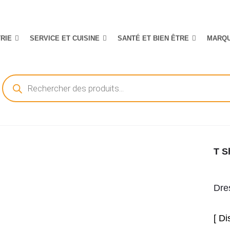
TRIE
SERVICE ET CUISINE
SANTÉ ET BIEN ÊTRE
MARQ
Recherche
de
produits
T S
Dre
[ D