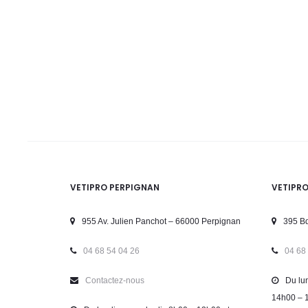
VETIPRO PERPIGNAN
VETIPR
955 Av. Julien Panchot – 66000 Perpignan
395 Bd
04 68 54 04 26
04 68
Contactez-nous
Du lun
14h00 – 