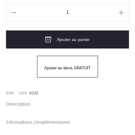
quantité
de
Sweat
Ajouter au panier
HOODED
MARQUETTE
FULL-
ZIP
Ajouter au devis GRATUIT
SWEAT
CARHARTT
EAN:
UGS :
K122
Description
Informations complémentaires