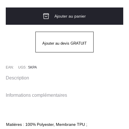
de
Softshell
Ajouter au panier
KANPA
Ajouter au devis GRATUIT
EAN:
UGS :
5KPA
Description
Informations complémentaires
Matières : 100% Polyester, Membrane TPU ;