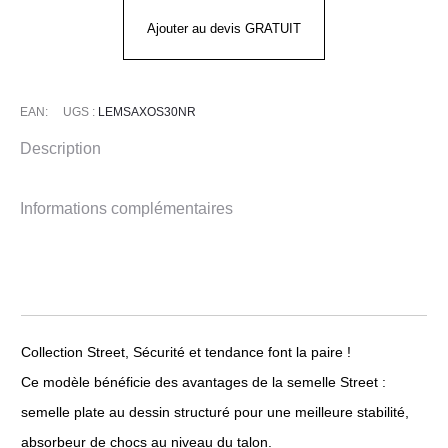
avec
Ajouter au devis GRATUIT
protège
malléoles
S3
EAN:
UGS :
LEMSAXOS30NR
-
Description
SAXO
Informations complémentaires
Collection Street, Sécurité et tendance font la paire !
Ce modèle bénéficie des avantages de la semelle Street :
semelle plate au dessin structuré pour une meilleure stabilité,
absorbeur de chocs au niveau du talon.