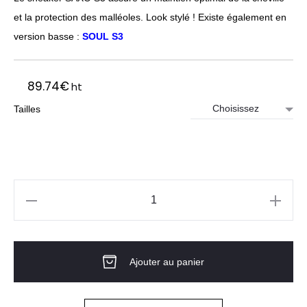
et la protection des malléoles. Look stylé ! Existe également en
version basse :
SOUL S3
89.74
€
ht
Tailles
quantité
de
Sneaker
Ajouter au panier
haut
de
sécurité