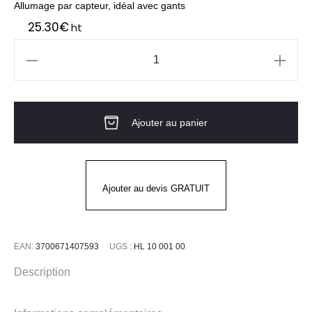
Allumage par capteur, idéal avec gants
25.30
€
ht
quantité
de
RAINBOW
Ajouter au panier
1
Lampe
frontale
à
Ajouter au devis GRATUIT
LED
KRATOS
SAFETY
EAN:
3700671407593
UGS :
HL 10 001 00
Description