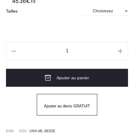
45.36
€
ht
Tailles
quantité
de
Polo
Ajouter au panier
femme
UNA
ML
Beige
Ajouter au devis GRATUIT
EAN:
UGS :
UNA-ML-BEIGE