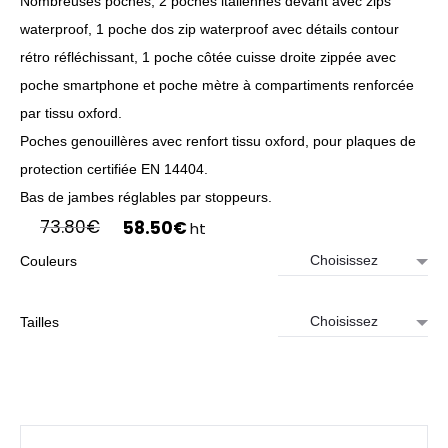
Nombreuses poches; 2 poches italiennes devant avec zips
waterproof, 1 poche dos zip waterproof avec détails contour
rétro réfléchissant, 1 poche côtée cuisse droite zippée avec
poche smartphone et poche mètre à compartiments renforcée
par tissu oxford.
Poches genouillères avec renfort tissu oxford, pour plaques de
protection certifiée EN 14404.
Bas de jambes réglables par stoppeurs.
Le
Le
73.80
€
58.50
€
ht
prix
prix
Couleurs
initial
actuel
était :
est :
73.80€.
58.50€.
Tailles