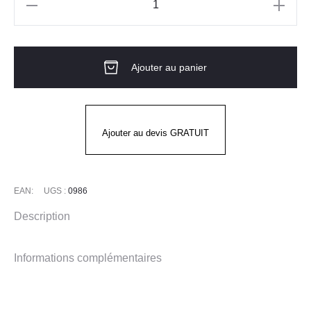
quantité
de
Pantalon
Ajouter au panier
Softshell
HORIZON
Ajouter au devis GRATUIT
EAN:
UGS :
0986
Description
Informations complémentaires