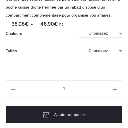
poche cuisse droite (fermée par un rabat) dispose d’un
compartiment complémentaire pour organiser vos affaires.
Plage
36.06
€
46.90
€
ht
–
de
Couleurs
prix :
36.06€
à
Tailles
46.90€
quantité
de
PANTALON
Ajouter au panier
GAMEX
ETE