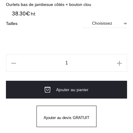
Ourlets bas de jambesue côtés + bouton clou
38.30
€
ht
Tailles
quantité
de
Pantalon
Ajouter au panier
De
Cuisine
Mixte
TIMEO
Ajouter au devis GRATUIT
Anthracite