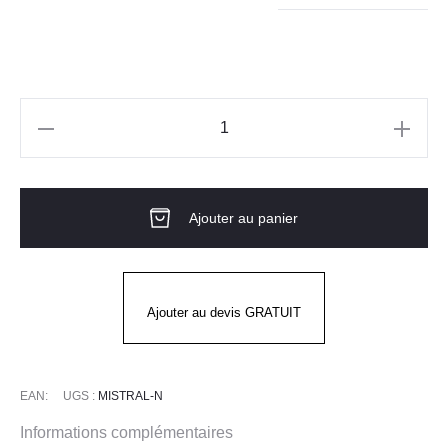
quantité
de
Pantalon
Ajouter au panier
de
cuisine
homme
MISTRAL
Ajouter au devis GRATUIT
Noir
EAN:
UGS :
MISTRAL-N
Informations complémentaires