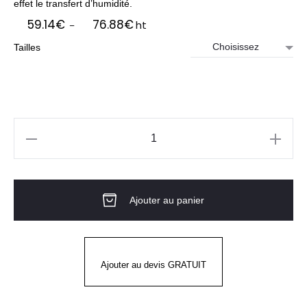
effet le transfert d’humidité.
Plage
59.14
€
76.88
€
ht
–
de
Tailles
prix :
59.14€
à
76.88€
quantité
de
Pantalon
Ajouter au panier
de
cuisine
homme
FLEX'R
Ajouter au devis GRATUIT
Gris
Clair