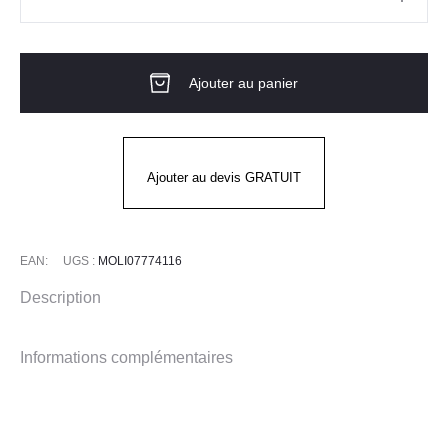
quantité
de
Pantalon
Ajouter au panier
de
cuisine
homme
coupe
Ajouter au devis GRATUIT
chino
-
Slack
EAN:
UGS :
MOLI07774116
Description
Informations complémentaires