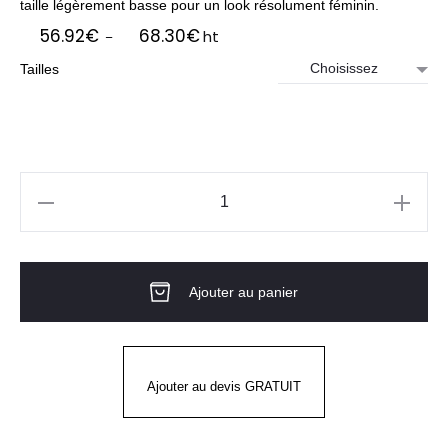
taille légèrement basse pour un look résolument féminin.
Plage
56.92
€
68.30
€
ht
–
de
Tailles
prix :
56.92€
à
68.30€
quantité
de
Pantalon
Ajouter au panier
de
cuisine
femme
EXALT'R
Ajouter au devis GRATUIT
Noir