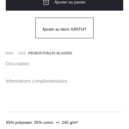
Ajouter au panier
bicolore
pg
BOSTON-
Blanc
Ajouter au devis GRATUIT
&
gris
EAN:
UGS :
PBVBOSTON245 BLA/GRIS
Description
Informations complémentaires
65% polyester, 35% coton, +/- 245 g/m²