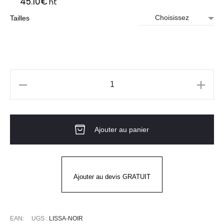
45.10
€
ht
Tailles
quantité
de
JUPE
Ajouter au panier
DE
SERVICE
NOIRE
-
Ajouter au devis GRATUIT
LISSA
EAN:
UGS :
LISSA-NOIR