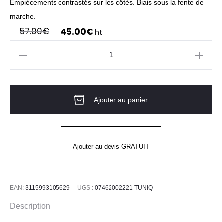
Empiècements contrastés sur les côtés. Biais sous la fente de
marche.
Le
Le
57.00
€
45.00
€
ht
prix
prix
initial
actuel
quantité
était :
est :
de
57.00€.
45.00€.
HEALTHY
Ajouter au panier
Tablier
à
bretelles
croisées
Ajouter au devis GRATUIT
EAN:
3115993105629
UGS :
07462002221 TUNIQ
Description