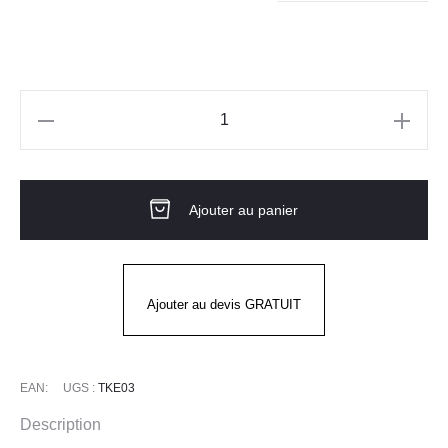
quantité
de
Gants
Ajouter au panier
TKE03
JUBA
Ajouter au devis GRATUIT
EAN:
UGS :
TKE03
Description