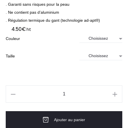
. Garanti sans risques pour la peau
. Ne contient pas d’aluminium
. Régulation termique du gant (technologie ad-apt®)
4.50
€
ht
Couleur
Taille
quantité
de
Gants
Ajouter au panier
Maxiflex