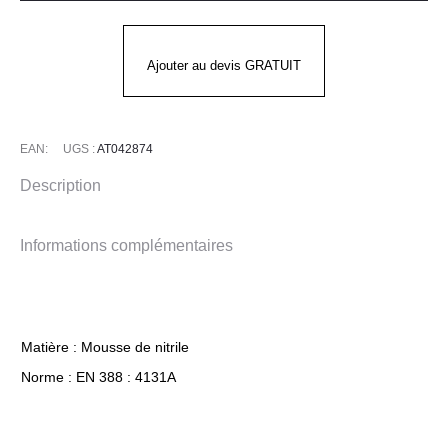
Ultimate
ATG
Ajouter au devis GRATUIT
EAN:
UGS :
AT042874
Description
Informations complémentaires
Matière : Mousse de nitrile
Norme : EN 388 : 4131A