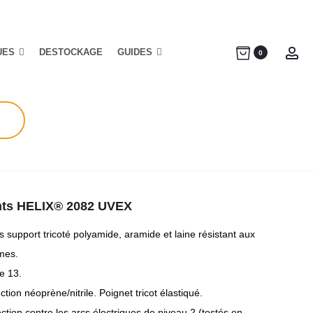
UES
DESTOCKAGE
GUIDES
Ac
0
ts HELIX® 2082 UVEX
 support tricoté polyamide, aramide et laine résistant aux
mes.
e 13.
tion néoprène/nitrile. Poignet tricot élastiqué.
ction contre les arcs électriques de niveau 2 (testés en