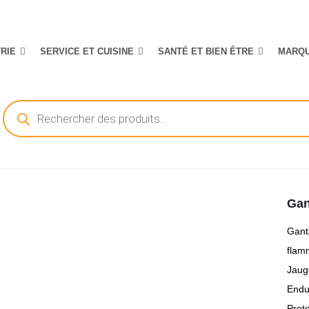
TRIE
SERVICE ET CUISINE
SANTÉ ET BIEN ÊTRE
MARQ
Recherche
de
produits
Gan
Gants
flam
Jaug
Enduc
Prote