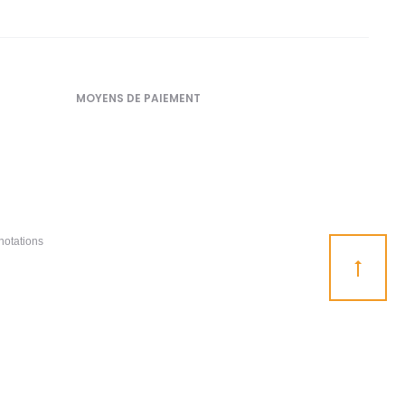
MOYENS DE PAIEMENT
notations
Go
to
top