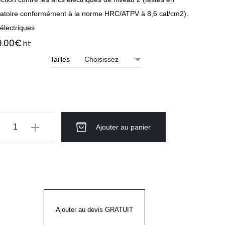
ratoire conformément à la norme HRC/ATPV à 8,6 cal/cm2).
électriques
9.00
€
ht
Tailles
ntité
Ajouter au panier
ts
LIX®
2
EX
Ajouter au devis GRATUIT