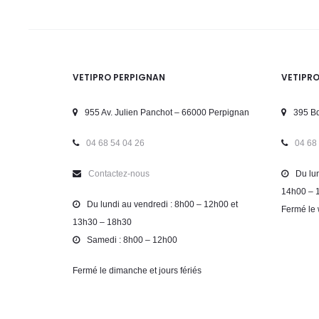
VETIPRO PERPIGNAN
VETIPR
955 Av. Julien Panchot – 66000 Perpignan
395 Bd
04 68 54 04 26
04 68
Contactez-nous
Du lun
14h00 – 
Du lundi au vendredi : 8h00 – 12h00 et
Fermé le 
13h30 – 18h30
Samedi : 8h00 – 12h00
Fermé le dimanche et jours fériés