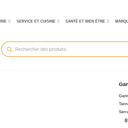
TRIE
SERVICE ET CUISINE
SANTÉ ET BIEN ÊTRE
MARQ
Recherche
de
produits
Gan
Gant
Tann
Serra
8