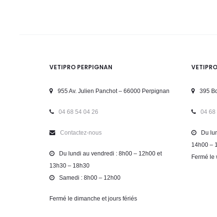
VETIPRO PERPIGNAN
VETIPR
955 Av. Julien Panchot – 66000 Perpignan
395 Bd
04 68 54 04 26
04 68
Contactez-nous
Du lun
14h00 – 
Du lundi au vendredi : 8h00 – 12h00 et
Fermé le 
13h30 – 18h30
Samedi : 8h00 – 12h00
Fermé le dimanche et jours fériés