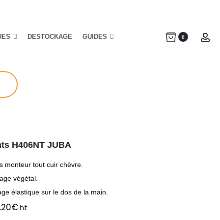
UES
DESTOCKAGE
GUIDES
Ac
0
ts H406NT JUBA
s monteur tout cuir chèvre.
age végétal.
ge élastique sur le dos de la main.
.20
€
ht