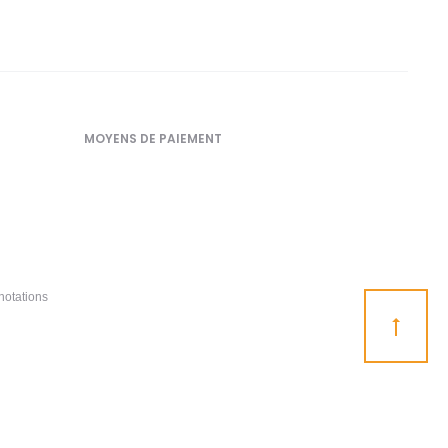
MOYENS DE PAIEMENT
notations
Go
to
top