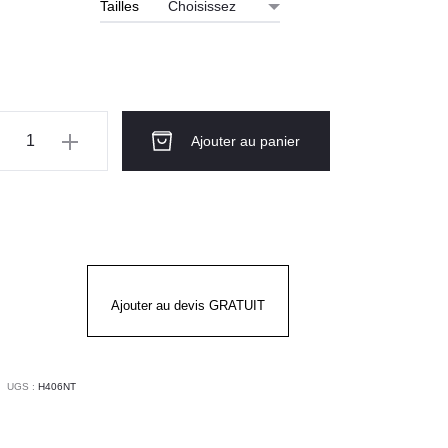
Tailles
ntité
Ajouter au panier
ts
06NT
BA
Ajouter au devis GRATUIT
UGS :
H406NT