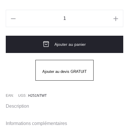
quantité
de
Gants
Ajouter au panier
H251NTWT
NATURE
WINTER
JUBA
Ajouter au devis GRATUIT
EAN:
UGS :
H251NTWT
Description
Informations complémentaires