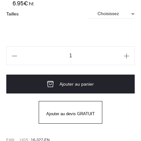
6.95
€
ht
Tailles
quantité
de
Gants
Ajouter au panier
G-
TEK®
POLYKOR®
16-
Ajouter au devis GRATUIT
327
3/4
NITRILE
EAN:
UGS :
16-327-EN