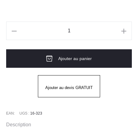
quantité
de
Gants
Ajouter au panier
G-
TEK®
POLYKOR®
16-
Ajouter au devis GRATUIT
323
NITRILE
PIP
EAN:
UGS :
16-323
Description