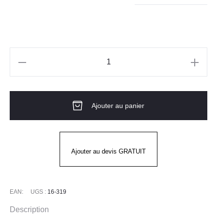
quantité
de
Gants
Ajouter au panier
G-
TEK®
POLYKOR®
16-
Ajouter au devis GRATUIT
319
PU
PIP
EAN:
UGS :
16-319
Description