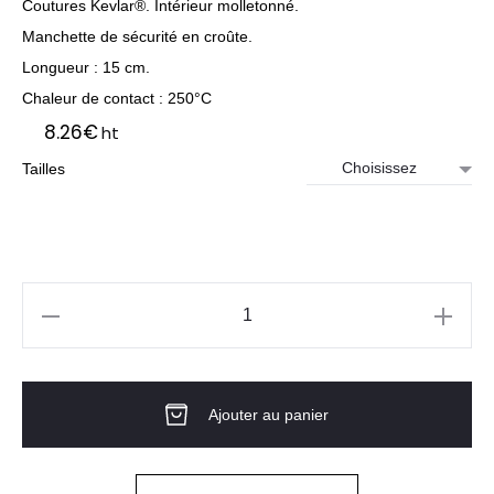
Coutures Kevlar®. Intérieur molletonné.
Manchette de sécurité en croûte.
Longueur : 15 cm.
Chaleur de contact : 250°C
8.26
€
ht
Tailles
quantité
de
Gants
Ajouter au panier
EUROWELD
250
COVERGUARD