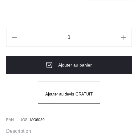
quantité
de
Gants
Ajouter au panier
Manutention
Gris
EUROLITE
COVERGUARD
Ajouter au devis GRATUIT
EAN:
UGS :
MO6030
Description