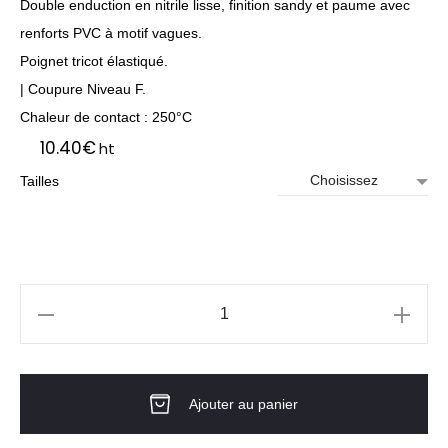
Double enduction en nitrile lisse, finition sandy et paume avec
renforts PVC à motif vagues.
Poignet tricot élastiqué.
| Coupure Niveau F.
Chaleur de contact : 250°C
10.40
€
ht
Tailles
quantité
de
Gants
Ajouter au panier
EUROHEAT
DEX