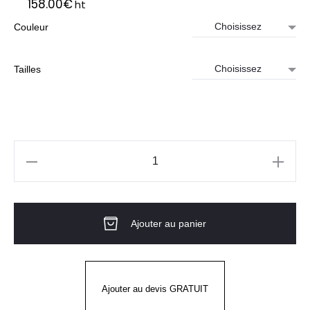
158.00
€
ht
Couleur
Tailles
quantité
de
GANTS
Ajouter au panier
CUIR
CHAUFFANTS
Ajouter au devis GRATUIT