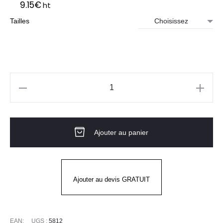
9.15
€
ht
Tailles
quantité
de
Gants
Ajouter au panier
5812
T-
TOUCH
CHEM
Ajouter au devis GRATUIT
JUBA
EAN:
UGS :
5812