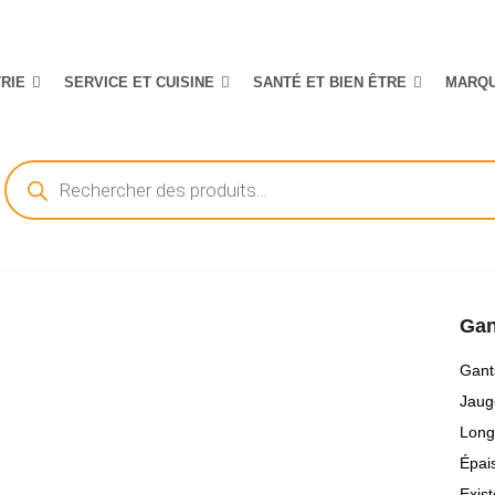
TRIE
SERVICE ET CUISINE
SANTÉ ET BIEN ÊTRE
MARQ
Recherche
de
produits
Gan
Gant
Jaug
Long
Épai
Exis