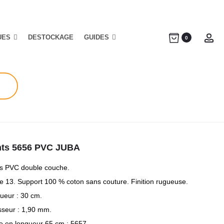
UES
DESTOCKAGE
GUIDES
Ac
0
ts 5656 PVC JUBA
s PVC double couche.
e 13. Support 100 % coton sans couture. Finition rugueuse.
ueur : 30 cm.
sseur : 1,90 mm.
te en longueur 65 cm : 5657