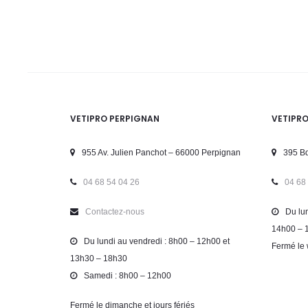
VETIPRO PERPIGNAN
VETIPR
955 Av. Julien Panchot – 66000 Perpignan
395 Bd
04 68 54 04 26
04 68
Contactez-nous
Du lun
14h00 – 
Du lundi au vendredi : 8h00 – 12h00 et
Fermé le 
13h30 – 18h30
Samedi : 8h00 – 12h00
Fermé le dimanche et jours fériés