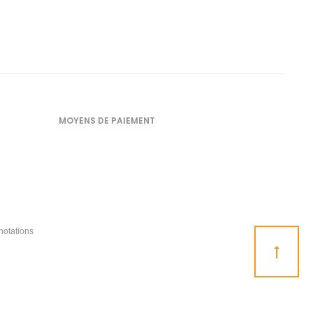
MOYENS DE PAIEMENT
notations
Go
to
top