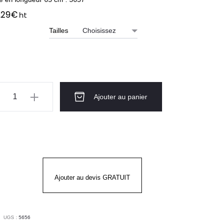
.29
€
ht
Tailles
ntité
Ajouter au panier
ts
6
C
BA
Ajouter au devis GRATUIT
UGS :
5656