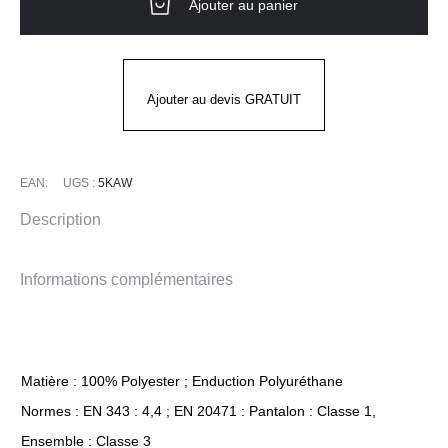
Ajouter au panier
HV
KAWA
COVERGUARD
Ajouter au devis GRATUIT
EAN:
UGS :
5KAW
Description
Informations complémentaires
Matière : 100% Polyester ; Enduction Polyuréthane
Normes : EN 343 : 4,4 ; EN 20471 : Pantalon : Classe 1,
Ensemble : Classe 3