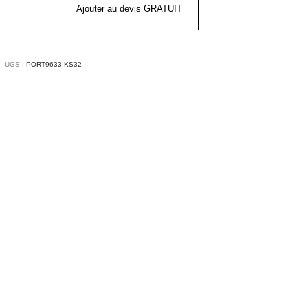
uche
Ajouter au devis GRATUIT
32
RTWEST
UGS :
PORT9633-KS32