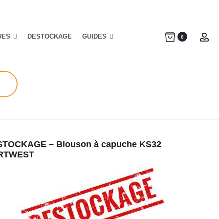
UES
DESTOCKAGE
GUIDES
Ac
0
TOCKAGE – Blouson à capuche KS32
RTWEST