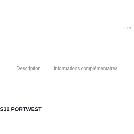
cap
KS
PO
EAN:
Description
Informations complémentaires
 KS32 PORTWEST