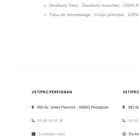
Doublure Tissu : Doublure manches : 100% Po
Tissu de remplissage : Corps principal : 100
VETIPRO PERPIGNAN
VETIPR
955 Av. Julien Panchot – 66000 Perpignan
395 Bd
04 68 54 04 26
04 68
Contactez-nous
Du lun