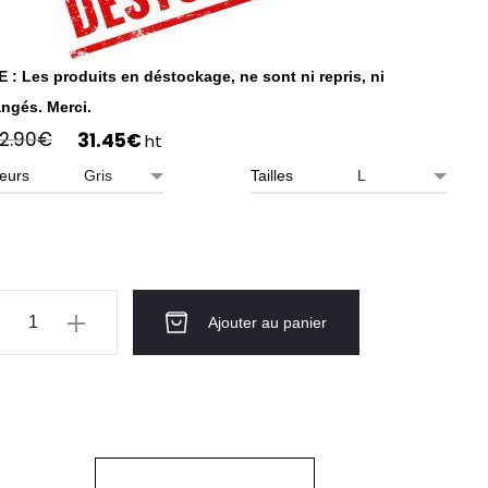
 : Les produits en déstockage, ne sont ni repris, ni
ngés. Merci.
Le
Le
2.90
€
31.45
€
ht
prix
prix
eurs
Tailles
initial
actuel
était :
est :
62.90€.
31.45€.
ntité
Ajouter au panier
STOCKAGE
uson