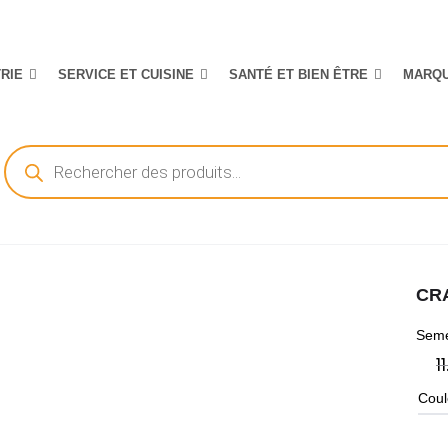
TRIE
SERVICE ET CUISINE
SANTÉ ET BIEN ÊTRE
MARQ
Recherche
de
produits
CR
Seme
1
Coul