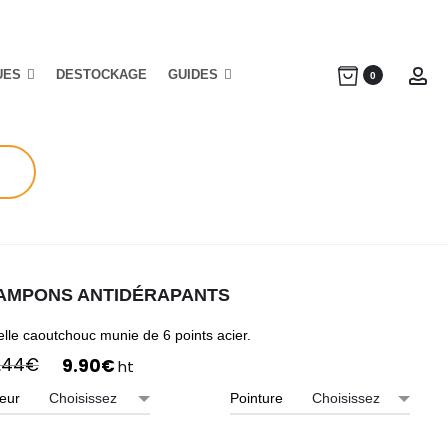
UES
DESTOCKAGE
GUIDES
Ac
0
AMPONS ANTIDÉRAPANTS
lle caoutchouc munie de 6 points acier.
Le
Le
1.44
€
9.90
€
ht
prix
prix
eur
Pointure
initial
actuel
était :
est :