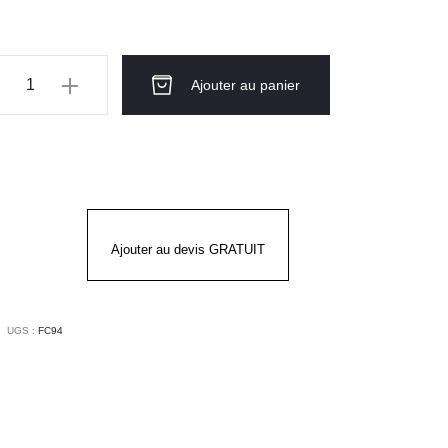
11.44€.
9.90€.
ntité
Ajouter au panier
AMPONS
TIDÉRAPANTS
Ajouter au devis GRATUIT
UGS :
FC94