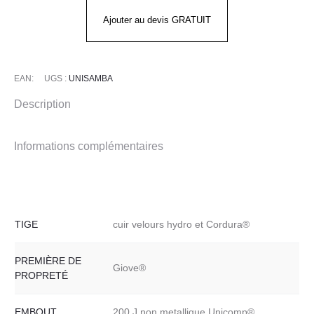
-
Ajouter au devis GRATUIT
SAMBA
S3
EAN:
UGS :
UNISAMBA
Description
Informations complémentaires
TIGE
cuir velours hydro et Cordura®
PREMIÈRE DE
Giove®
PROPRETÉ
EMBOUT
200 J non metallique Unicomp®