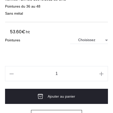
Pointures du 36 au 48
Sans métal
53.60
€
ht
Pointures
quantité
de
Chaussures
Ajouter au panier
de
sécurité
montantes