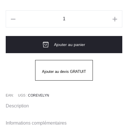
quantité
de
Chaussure
Ajouter au panier
de
travail
légère
-
Ajouter au devis GRATUIT
EVELYN
ESD
SRC
EAN:
UGS :
COREVELYN
Description
Informations complémentaires