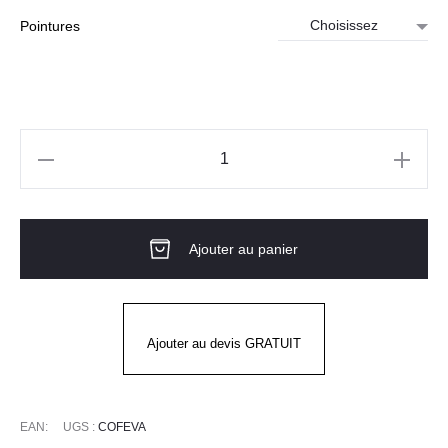
Pointures
quantité
de
Chaussure
Ajouter au panier
de
sécurité
femme
S1
Ajouter au devis GRATUIT
P
SRC
-
EAN:
UGS :
COFEVA