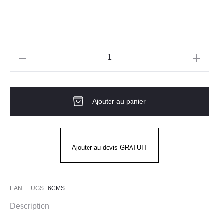
quantité
de
Casquette
Ajouter au panier
anti-
heurt.
SHOCKPROOF
CAP
Ajouter au devis GRATUIT
Visière
Courte
COVERGUARD
EAN:
UGS :
6CMS
Description