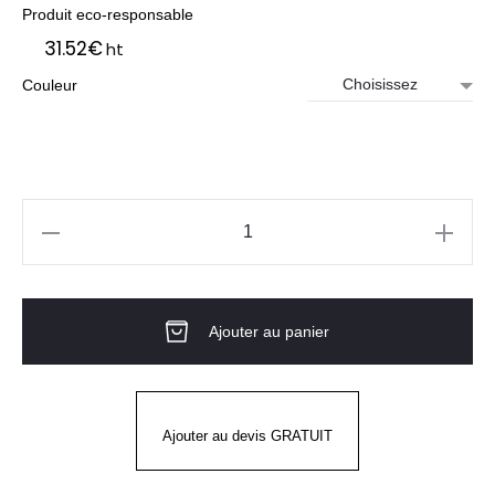
Produit eco-responsable
31.52
€
ht
Couleur
quantité
de
Casque
Ajouter au panier
PHEOS
PLANÈTE
B-
WR
Ajouter au devis GRATUIT
UVEX