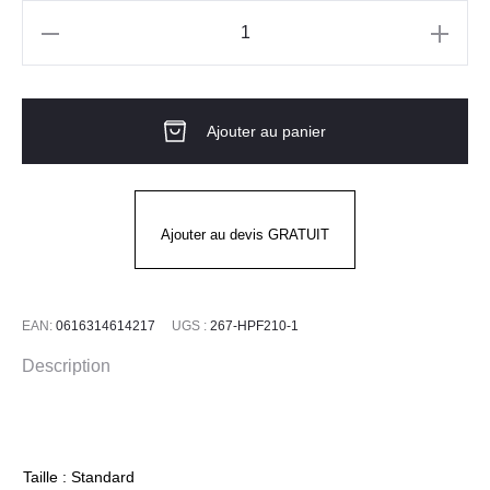
quantité
de
Bouchons
Ajouter au panier
d'oreilles
MEGA
BULLET
PIP
Ajouter au devis GRATUIT
Boite
200
paires
EAN:
0616314614217
UGS :
267-HPF210-1
Description
Taille : Standard