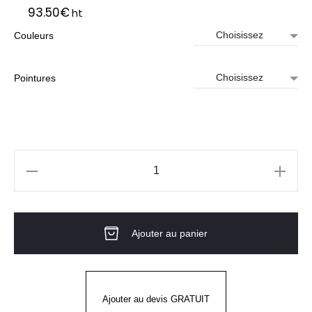
93.50
€
ht
Couleurs
Pointures
quantité
de
Bottes
Ajouter au panier
E-
SNOW
Unisexe
Ajouter au devis GRATUIT