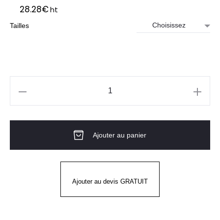
28.28
€
ht
Tailles
quantité
de
Botte
Ajouter au panier
de
Travail
Beta
SRA
Ajouter au devis GRATUIT