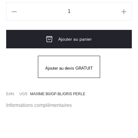
quantité
de
Blouse
Ajouter au panier
blanche
Homme
ML
MAXIME
Ajouter au devis GRATUIT
BLANC
GRIS
PERLE
EAN:
UGS :
MAXIME B0/GP-BL/GRIS PERLE
Informations complémentaires