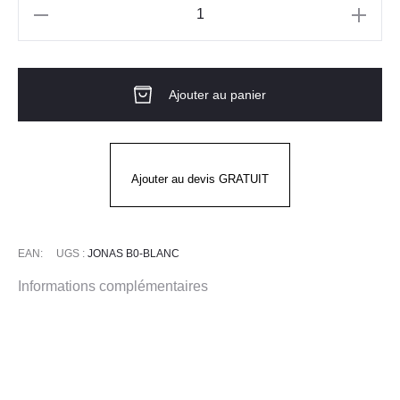
quantité
de
Blouse
Ajouter au panier
blanche
Homme
MC
JONAS
Ajouter au devis GRATUIT
BLANC
EAN:
UGS :
JONAS B0-BLANC
Informations complémentaires