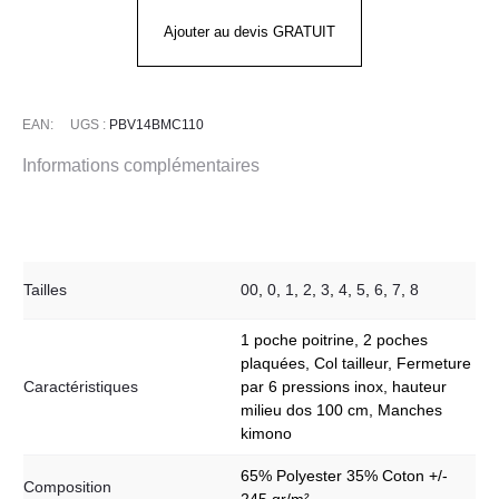
courtes
Ajouter au devis GRATUIT
-
14BMC110
EAN:
UGS :
PBV14BMC110
Informations complémentaires
Tailles
00
,
0
,
1
,
2
,
3
,
4
,
5
,
6
,
7
,
8
1 poche poitrine, 2 poches
plaquées, Col tailleur, Fermeture
Caractéristiques
par 6 pressions inox, hauteur
milieu dos 100 cm, Manches
kimono
65% Polyester 35% Coton +/-
Composition