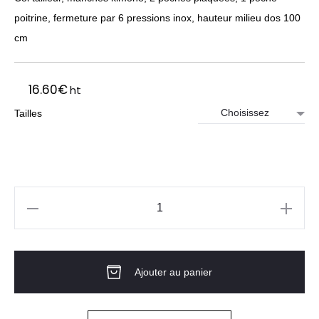
poitrine, fermeture par 6 pressions inox, hauteur milieu dos 100
cm
16.60
€
ht
Tailles
quantité
de
Blouse
Ajouter au panier
blanche
femme
manches