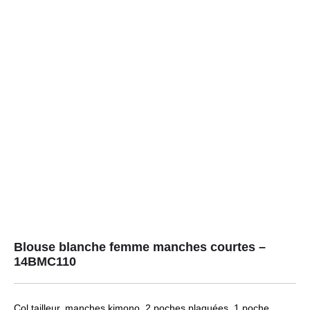
Blouse blanche femme manches courtes –
14BMC110
Col tailleur, manches kimono, 2 poches plaquées, 1 poche