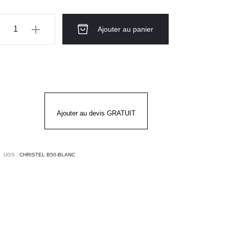
ntité
Ajouter au panier
use
nche
RISTEL
Ajouter au devis GRATUIT
ANC
UGS :
CHRISTEL B50-BLANC