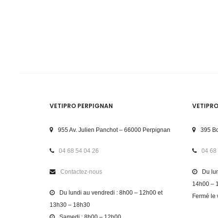
VETIPRO PERPIGNAN
VETIPR
955 Av. Julien Panchot – 66000 Perpignan
395 Bd
04 68 54 04 26
04 68
Contactez-nous
Du lun
14h00 – 
Du lundi au vendredi : 8h00 – 12h00 et
Fermé le 
13h30 – 18h30
Samedi : 8h00 – 12h00