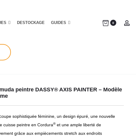
UES
DESTOCKAGE
GUIDES
Ac
0
muda peintre DASSY® AXIS PAINTER – Modèle
mme
coupe sophistiquée féminine, un design épuré, une nouvelle
®
e cuisse peintre en Cordura
et une ample liberté de
ement grâce aux empiècements stretch aux endroits