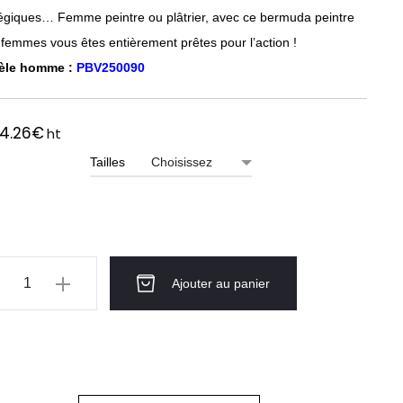
tégiques… Femme peintre ou plâtrier, avec ce bermuda peintre
 femmes vous êtes entièrement prêtes pour l’action !
èle homme :
PBV250090
4.26
€
ht
Tailles
ntité
Ajouter au panier
rmuda
ntre
SSY®
S