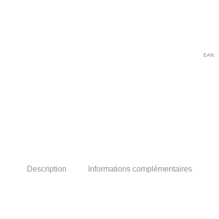
PA
-
Mod
fe
EAN:
Description
Informations complémentaires