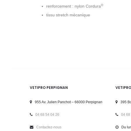
®
renforcement : nylon Cordura
tissu stretch mécanique
VETIPRO PERPIGNAN
VETIPR
955 Av. Julien Panchot – 66000 Perpignan
395 Bd
04 68 54 04 26
04 68
Contactez-nous
Du lun