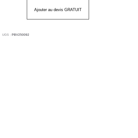
INTER
Ajouter au devis GRATUIT
èle
mme
UGS :
PBV250092