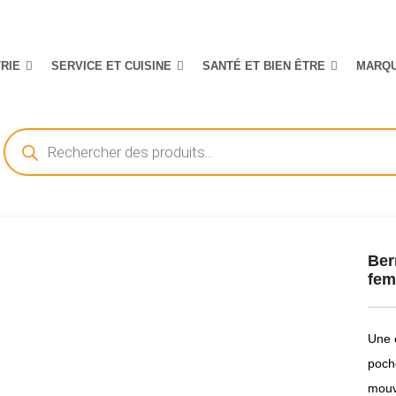
TRIE
SERVICE ET CUISINE
SANTÉ ET BIEN ÊTRE
MARQ
Recherche
de
produits
Ber
fe
Une 
poch
mouv