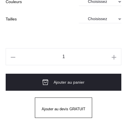
Couleurs
Tailles
quantité
de
Bermuda
Ajouter au panier
Chino
Homme
KARIBAN
Ajouter au devis GRATUIT