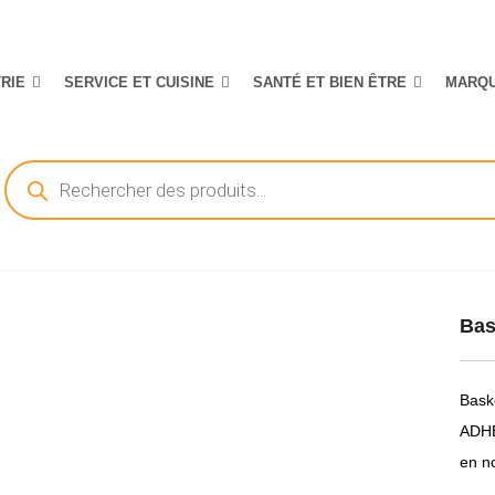
TRIE
SERVICE ET CUISINE
SANTÉ ET BIEN ÊTRE
MARQ
Recherche
de
produits
Bas
Bask
ADHE
en no