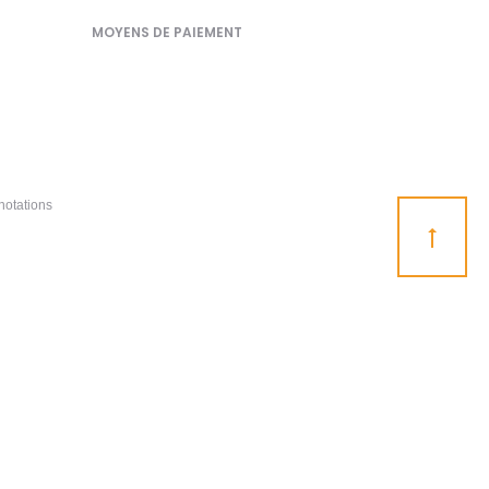
MOYENS DE PAIEMENT
notations
Go
to
top