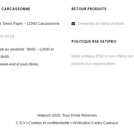
O CARCASSONNE
RETOUR PRODUITS
. Denis Papin – 11000 Carcassonne
Demande de retour produits
 25 65 62
POLITIQUE RSE VETIPRO
di au vendredi : 8h00 – 12h00 et
Notre politique RSE et nos critères de 
18h00
produits éco-responsables
week-end et jours fériés
Vetipro
© 2026. Tous Droits Réservés
C.G.V
•
Cookies et confidentialité
•
Vérification Cartes Cadeaux