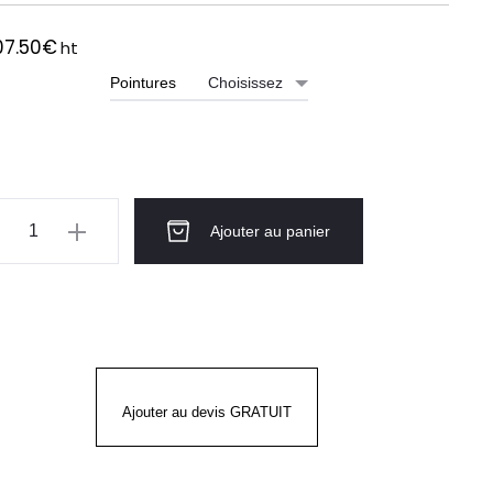
07.50
€
ht
Pointures
ntité
Ajouter au panier
kets
ail
PER
Ajouter au devis GRATUIT
ment