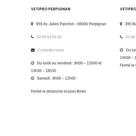
VETIPRO PERPIGNAN
VETIPR
955 Av. Julien Panchot – 66000 Perpignan
395 Bd
04 68 54 04 26
04 68
Contactez-nous
Du lun
14h00 – 
Du lundi au vendredi : 8h00 – 12h00 et
Fermé le 
13h30 – 18h30
Samedi : 8h00 – 12h00
Fermé le dimanche et jours fériés