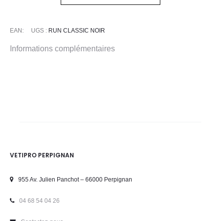
Classic
Noir
EAN:
UGS :
RUN CLASSIC NOIR
Informations complémentaires
VETIPRO PERPIGNAN
955 Av. Julien Panchot – 66000 Perpignan
04 68 54 04 26