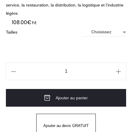
service, la restauration, la distribution, la logistique et l’industrie
légère.
108.00
€
ht
Tailles
quantité
de
Basket
Ajouter au panier
de
sécurité
homme
Run
Ajouter au devis GRATUIT